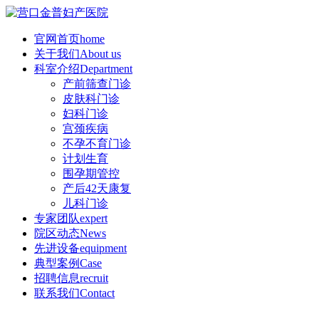
官网首页
home
关于我们
About us
科室介绍
Department
产前筛查门诊
皮肤科门诊
妇科门诊
宫颈疾病
不孕不育门诊
计划生育
围孕期管控
产后42天康复
儿科门诊
专家团队
expert
院区动态
News
先进设备
equipment
典型案例
Case
招聘信息
recruit
联系我们
Contact