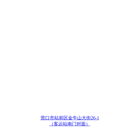
营口市站前区金牛山大街26-1
（客运站南门对面）